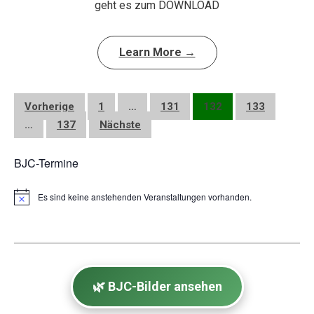
geht es zum DOWNLOAD
Learn More →
Seitennummerierung
Vorherige
1
…
131
132
133
der
…
137
Nächste
Beiträge
BJC-Termine
Es sind keine anstehenden Veranstaltungen vorhanden.
H
i
n
w
e
i
s
🌿 BJC-Bilder ansehen