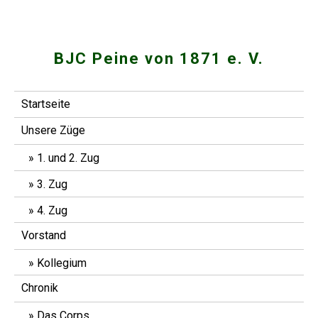
Skip
to
content
BJC Peine von 1871 e. V.
Startseite
Unsere Züge
1. und 2. Zug
3. Zug
4. Zug
Vorstand
Kollegium
Chronik
Das Corps