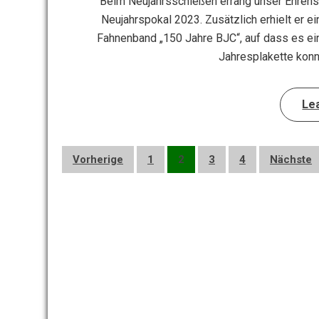
Beim Neujahrsschießen errang unser Ehrens
Neujahrspokal 2023. Zusätzlich erhielt er 
Fahnenband „150 Jahre BJC“, auf dass es ei
Jahresplakette konn
Le
Seitennummerierung
Vorherige
1
2
3
4
Nächste
der
Beiträge