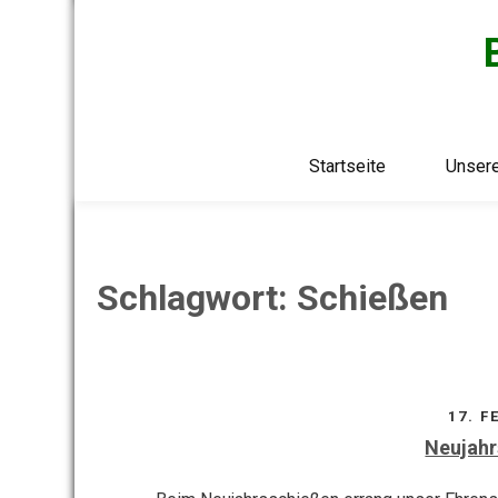
Skip
to
content
Startseite
Unser
Schlagwort:
Schießen
17. F
Neujahr