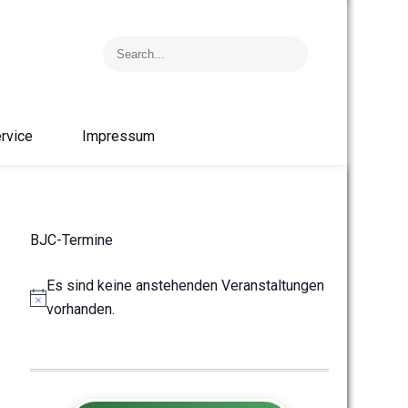
rvice
Impressum
BJC-Termine
Es sind keine anstehenden Veranstaltungen
H
vorhanden.
i
n
w
e