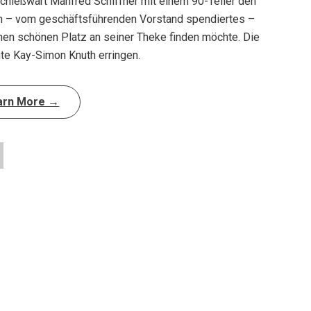
chießwart Manfred Schiffner mit einem 90-Teiler den
ein – vom geschäftsführenden Vorstand spendiertes –
nen schönen Platz an seiner Theke finden möchte. Die
te Kay-Simon Knuth erringen.
arn More →