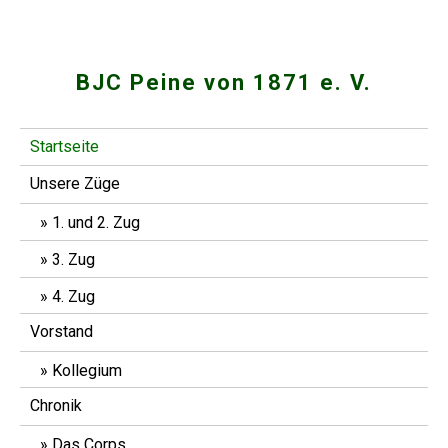
Skip
to
content
BJC Peine von 1871 e. V.
Startseite
Unsere Züge
1. und 2. Zug
3. Zug
4. Zug
Vorstand
Kollegium
Chronik
Das Corps