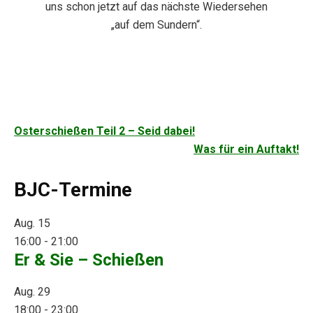
uns schon jetzt auf das nächste Wiedersehen
„auf dem Sundern“.
Beitragsnavigation
Osterschießen Teil 2 – Seid dabei!
Was für ein Auftakt!
BJC-Termine
Aug.
15
16:00
-
21:00
Er & Sie – Schießen
Aug.
29
18:00
-
23:00