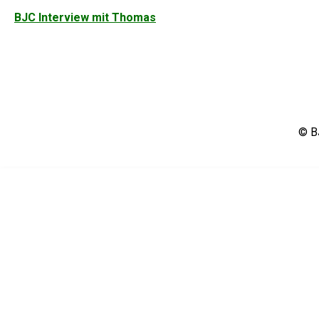
Beitragsnavigation
BJC Interview mit Thomas
© BJ