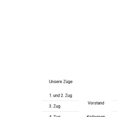
Skip
to
content
Unsere Züge
1. und 2. Zug
Vorstand
3. Zug
4. Zug
Kollegium