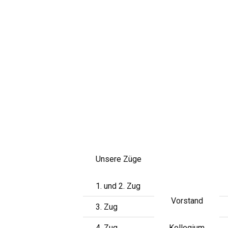
Skip
to
content
Unsere Züge
1. und 2. Zug
Vorstand
3. Zug
4. Zug
Kollegium