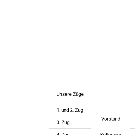
Skip
to
content
Unsere Züge
1. und 2. Zug
Vorstand
3. Zug
4. Zug
Kollegium