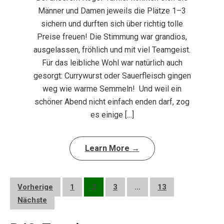
Männer und Damen jeweils die Plätze 1–3
sichern und durften sich über richtig tolle
Preise freuen! Die Stimmung war grandios,
ausgelassen, fröhlich und mit viel Teamgeist.
Für das leibliche Wohl war natürlich auch
gesorgt: Currywurst oder Sauerfleisch gingen
weg wie warme Semmeln! Und weil ein
schöner Abend nicht einfach enden darf, zog
es einige […]
Learn More →
Seitennummerierung
Vorherige
1
2
3
…
13
der
Nächste
Beiträge