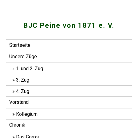
Skip
to
content
BJC Peine von 1871 e. V.
Startseite
Unsere Züge
1. und 2. Zug
3. Zug
4. Zug
Vorstand
Kollegium
Chronik
Das Corps